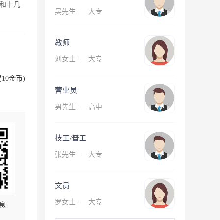
和十几
吴先生
·
大专
教师
刘女士
·
大专
10金币)
营业员
男先生
·
高中
技工/普工
张先生
·
大专
文员
罗女士
·
大专
息