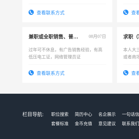
计证
查看联系方式
查
兼职或全职销售、普工、维修
08月07日
求职（
过年可不休息，有广告销售经验，有高
本人大
低压电工证，网络管理员证
或者商
查看联系方式
查
栏目导航:
职位搜索
简历中心
名企展示
一句话
套餐标准
金币充值
意见建议
联系我