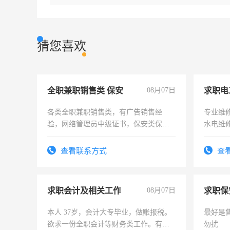
猜您喜欢
全职兼职销售类 保安
08月07日
求职电
各类全职兼职销售类，有广告销售经
专业维
验，网络管理员中级证书，保安类保安
水电维
队长，形象岗或幼儿园保安，维修水电
有高低压电工证和十几年工作经验
查看联系方式
查
求职会计及相关工作
08月07日
求职保
本人 37岁，会计大专毕业，做账报税。
最好是
欲求一份全职会计等财务类工作。有会
勿扰