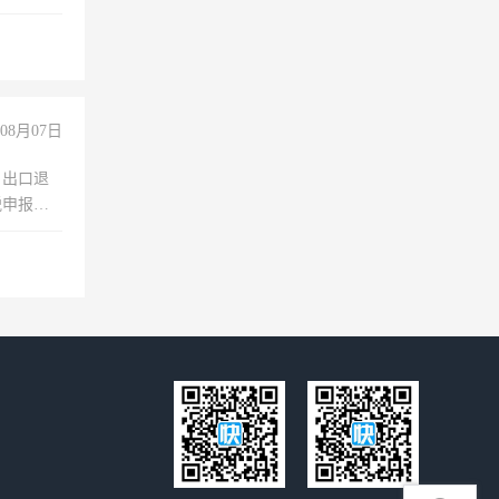
诚合作，
08月07日
，出口退
税申报、
理乱账业
职会计工