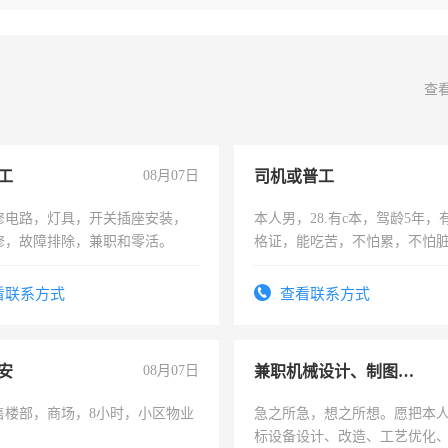
查
工
08月07日
司机或普工
修电路，灯具，开关插座安装，
本人男，28.有c本，驾龄5年，
修，故障排除，兼职和零活。
格证，能吃苦，不怕累，不怕
实，需求稳定工作一份，保险
看联系方式
查看联系方式
安
08月07日
兼职机械设计、制图、设备改造
售楼部，商场，8小时，小区物业
急之所急，想之所想。愿把本
标设备设计、改造、工艺优化