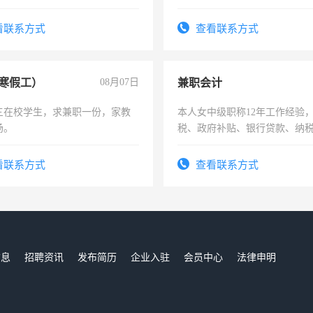
作和分解的经验与您分享。 真
结识有识之士，共享未来。
看联系方式
查看联系方式
寒假工）
08月07日
兼职会计
三在校学生，求兼职一份，家教
本人女中级职称12年工作经验
场。
税、政府补贴、银行贷款、纳
为各类公司策划，设建新账，
务，财务咨询等业务。欲求兼
看联系方式
查看联系方式
作
信息
招聘资讯
发布简历
企业入驻
会员中心
法律申明
们